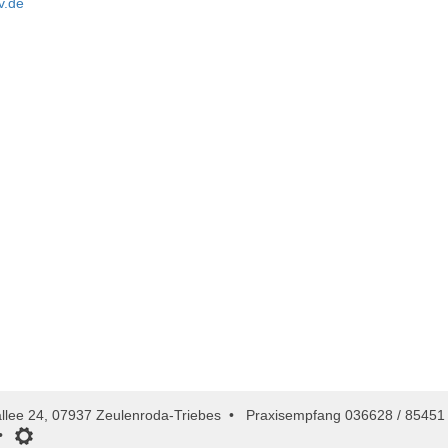
v.de
allee 24, 07937 Zeulenroda-Triebes • Praxisempfang 036628 / 85451
•