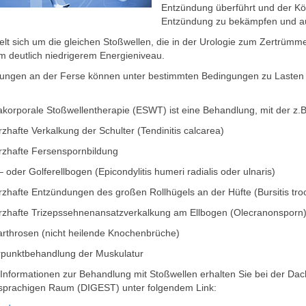
Entzündung überführt und der Kö
Entzündung zu bekämpfen und au
lt sich um die gleichen Stoßwellen, die in der Urologie zum Zertrümm
m deutlich niedrigerem Energieniveau.
ungen an der Ferse können unter bestimmten Bedingungen zu Lasten d
akorporale Stoßwellentherapie (ESWT) ist eine Behandlung, mit der z
zhafte Verkalkung der Schulter (Tendinitis calcarea)
rzhafte Fersenspornbildung
– oder Golferellbogen (Epicondylitis humeri radialis oder ulnaris)
zhafte Entzündungen des großen Rollhügels an der Hüfte (Bursitis tro
rzhafte Trizepssehnenansatzverkalkung am Ellbogen (Olecranonsporn
arthrosen (nicht heilende Knochenbrüche)
erpunktbehandlung der Muskulatur
Informationen zur Behandlung mit Stoßwellen erhalten Sie bei der Dach
sprachigen Raum (DIGEST) unter folgendem Link: