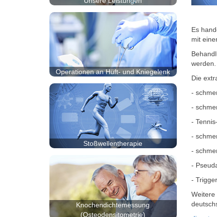
Unsere Leistungen
Es hande
mit eine
Behandl
werden.
Operationen an Hüft- und Kniegelenk
Die extr
- schmer
- schme
- Tennis
- schmer
Stoßwellentherapie
- schme
- Pseud
- Trigg
Weitere 
deutsch
Knochendichtemessung
(Osteodensitometrie)